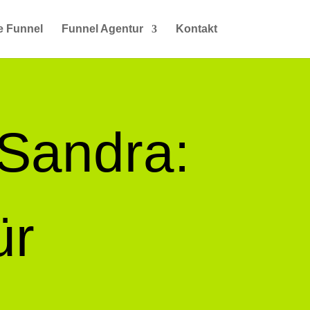
e Funnel
Funnel Agentur
Kontakt
 Sandra:
ür