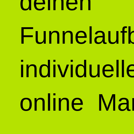
deinen
Funnelau
individuel
online Mar