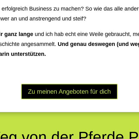
rfolgreich Business zu machen? So wie das alle ander
chwer an und anstrengend und steif?
ir ganz lange
und ich hab echt eine Weile gebraucht, 
eschichte angesammelt.
Und genau deswegen (und weg
arin unterstützen.
Zu meinen Angeboten für dich
g von der Pferde P