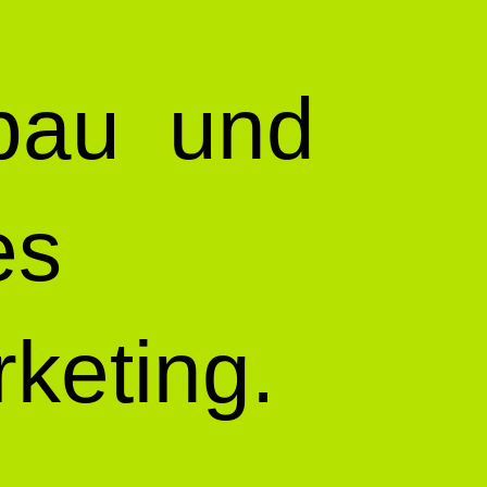
fbau und
les
keting.